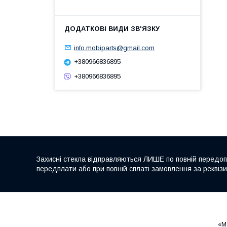
info.mobiparts@gmail.com
+380966836895
+380966836895
Захисні стекла відправляються ЛИШЕ по повній передопл
передплати або при повній сплаті замовлення за реквіз