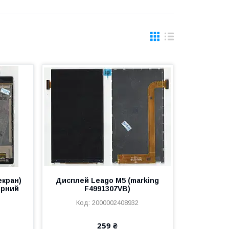
екран)
Дисплей Leago M5 (marking
орний
F4991307VB)
2000002408932
259 ₴