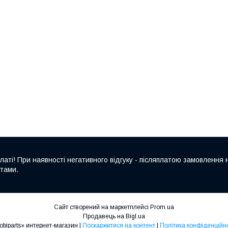
аті! При наявності негативного відгуку - післяплатою замовлення н
итами.
Сайт створений на маркетплейсі
Prom.ua
Продавець на Bigl.ua
«Mobiparts» интернет-магазин |
Поскаржитися на контент
|
Політика конфіденційно