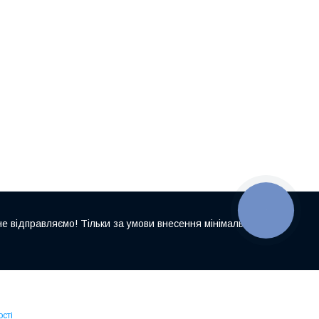
КНОПКА
ЗВ'ЯЗКУ
е відправляємо! Тільки за умови внесення мінімальної
сті