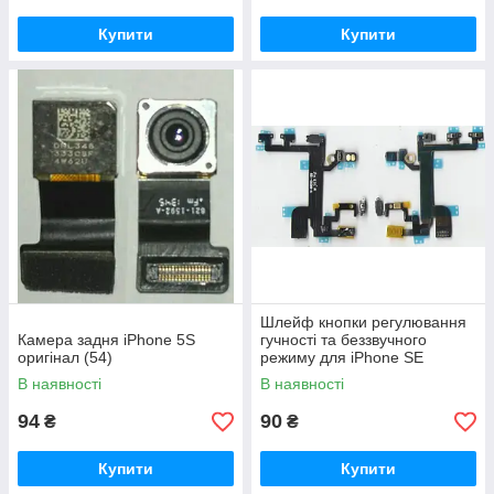
Купити
Купити
Шлейф кнопки регулювання
Камера задня iPhone 5S
гучності та беззвучного
оригінал (54)
режиму для iPhone SE
оригінал ( Бетховен)
В наявності
В наявності
94
90
₴
₴
Купити
Купити