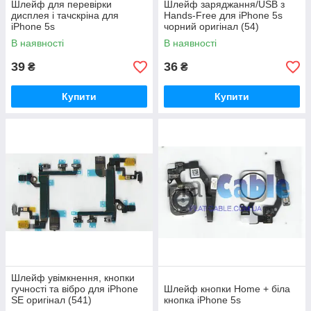
Шлейф для перевірки
Шлейф заряджання/USB з
дисплея і тачскріна для
Hands-Free для iPhone 5s
iPhone 5s
чорний оригінал (54)
В наявності
В наявності
39
36
₴
₴
Купити
Купити
Шлейф увімкнення, кнопки
гучності та вібро для iPhone
Шлейф кнопки Home + біла
SE оригінал (541)
кнопка iPhone 5s