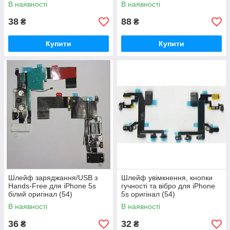
В наявності
В наявності
38
88
₴
₴
Купити
Купити
Шлейф заряджання/USB з
Шлейф увімкнення, кнопки
Hands-Free для iPhone 5s
гучності та вібро для iPhone
білий оригінал (54)
5s оригінал (54)
В наявності
В наявності
36
32
₴
₴