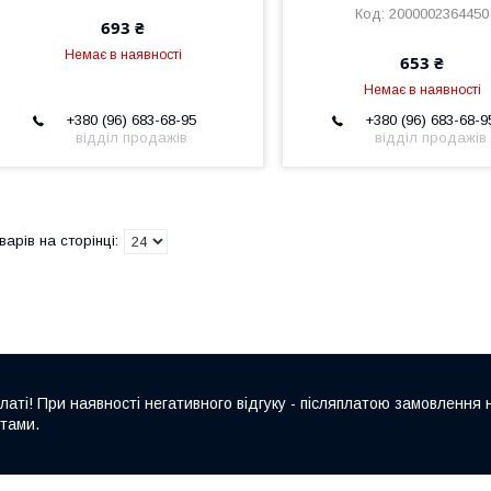
2000002364450
693 ₴
Немає в наявності
653 ₴
Немає в наявності
+380 (96) 683-68-95
+380 (96) 683-68-9
відділ продажів
відділ продажів
аті! При наявності негативного відгуку - післяплатою замовлення н
итами.