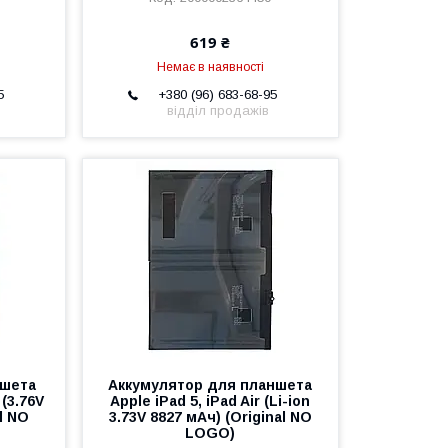
619 ₴
Немає в наявності
5
+380 (96) 683-68-95
відділ продажів
ншета
Аккумулятор для планшета
 (3.76V
Apple iPad 5, iPad Air (Li-ion
l NO
3.73V 8827 мАч) (Original NO
LOGO)