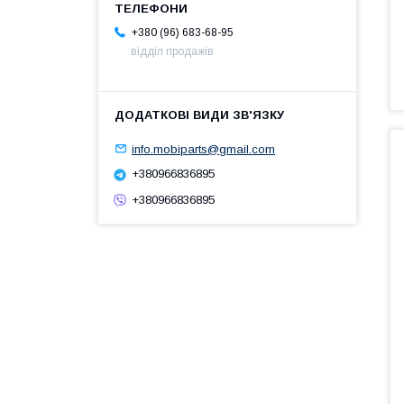
+380 (96) 683-68-95
відділ продажів
info.mobiparts@gmail.com
+380966836895
+380966836895