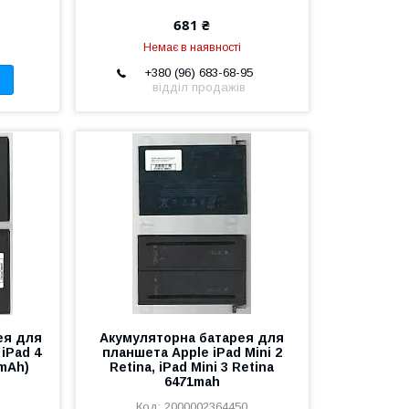
681 ₴
Немає в наявності
+380 (96) 683-68-95
відділ продажів
ея для
Акумуляторна батарея для
 iPad 4
планшета Apple iPad Mini 2
0mAh)
Retina, iPad Mini 3 Retina
6471mah
2000002364450