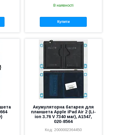
В наявності
Купити
ншета
Акумуляторна батарея для
1664
планшета Apple iPad Air 2 (Li-
O)
ion 3.76 V 7340 маг), A1547,
020-8564
2000002364450