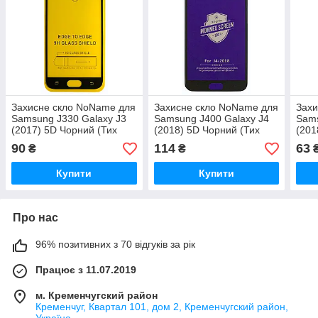
Захисне скло NoName для
Захисне скло NoName для
Захи
Samsung J330 Galaxy J3
Samsung J400 Galaxy J4
Sams
(2017) 5D Чорний (Тих
(2018) 5D Чорний (Тих
(201
пак)
пак)
пак)
90
114
63
₴
₴
Купити
Купити
Про нас
96% позитивних з 70 відгуків за рік
Працює з 11.07.2019
м. Кременчугский район
Кременчуг, Квартал 101, дом 2, Кременчугский район,