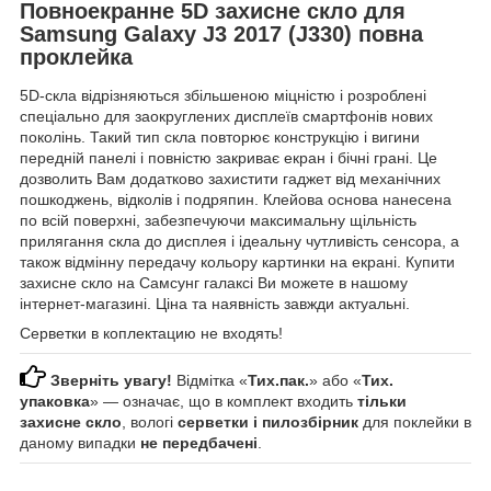
Повноекранне 5D захисне скло для
Samsung Galaxy J3 2017 (J330) повна
проклейка
5D-скла відрізняються збільшеною міцністю і розроблені
спеціально для заокруглених дисплеїв смартфонів нових
поколінь. Такий тип скла повторює конструкцію і вигини
передній панелі і повністю закриває екран і бічні грані. Це
дозволить Вам додатково захистити гаджет від механічних
пошкоджень, відколів і подряпин. Клейова основа нанесена
по всій поверхні, забезпечуючи максимальну щільність
прилягання скла до дисплея і ідеальну чутливість сенсора, а
також відмінну передачу кольору картинки на екрані. Купити
захисне скло на Самсунг галаксі Ви можете в нашому
інтернет-магазині. Ціна та наявність завжди актуальні.
Серветки в коплектацию не входять!
Зверніть увагу!
Відмітка «
Тих.пак.
» або «
Тих.
упаковка
» — означає, що в комплект входить
тільки
захисне скло
, вологі
серветки і пилозбірник
для поклейки в
даному випадки
не передбачені
.