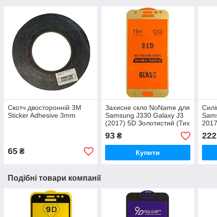
Скотч двосторонній 3M
Захисне скло NoName для
Силі
Sticker Adhesive 3mm
Samsung J330 Galaxy J3
Sams
(2017) 5D Золотистий (Тих
2017
пак)
(Pre
93
222
₴
65
₴
Купити
Подібні товари компанії