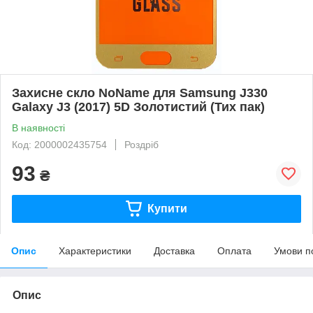
Захисне скло NoName для Samsung J330
Galaxy J3 (2017) 5D Золотистий (Тих пак)
В наявності
Код: 2000002435754
Роздріб
93
₴
Купити
Опис
Характеристики
Доставка
Оплата
Умови п
Опис