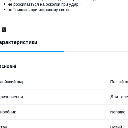
не розсипається на осколки при ударі;
не блищить при яскравому світлі.
арактеристики
Основні
лейовий шар
По всій п
ризначення
Для тел
иробник
Noname
Стан
Новий