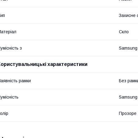
ип
Захисне 
атеріал
Скло
умісність з
Samsung
Користувальницькі характеристики
аявність рамки
Без рамк
умісність
Samsung
олір
Прозоре