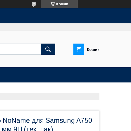
Кошик
Кошик
о NoName для Samsung A750
 мм 9H (тех. пак)