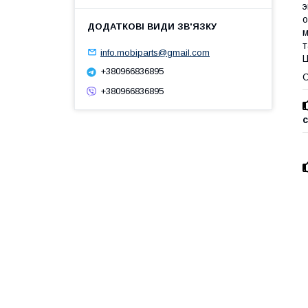
э
о
м
т
info.mobiparts@gmail.com
Ц
+380966836895
С
+380966836895