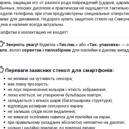
крана, защищая его от разного рода повреждений (ударов, царапи
бычных, плоских дисплеев и практически не ощущаются тактильно
одели телефона, при этом предусмотрены специальные отверстия
акже для динамиков. Недорого купить защитное стекло на Самсун
ена и наличие всегда актуальны.
алфетки в коплектацию не входят!
Зверніть увагу!
Відмітка «
Тих.пак.
» або «
Тих. упаковка
» — о
скло
, вологі
серветки і пилозбірник
для поклейки в даному випа
Переваги захисних стекол для смартфонів:
не впливає на чутливість сенсора;
має повну прозорість;
не псує перенесення кольорів і чіткість зображення;
легко клеїться, не утворюючи бульбашок повітря;
складається з кількох шарів (багатошарова структура);
відповідає розмірам сенсорного екрану;
не залишає слідів після видалення;
не вимагає особливих навичок для поклейки на екран;
при правильному укладанні абсолютно непомітно на дисплеї;
щільно і надійно прилягає до поверхні екрану;