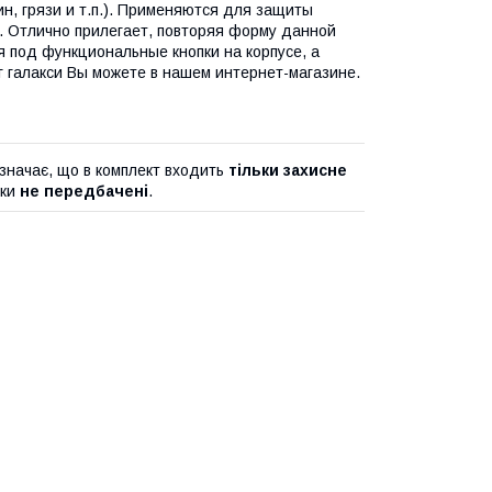
н, грязи и т.п.). Применяются для защиты
. Отлично прилегает, повторяя форму данной
 под функциональные кнопки на корпусе, а
г галакси Вы можете в нашем интернет-магазине.
значає, що в комплект входить
тільки захисне
дки
не передбачені
.