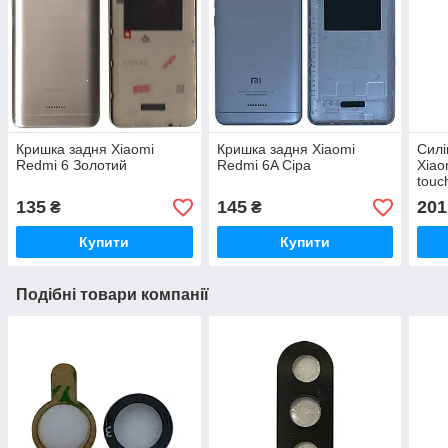
Кришка задня Xiaomi
Кришка задня Xiaomi
Силі
Redmi 6 Золотий
Redmi 6A Сіра
Xiao
touc
135
145
201
₴
₴
Купити
Купити
Подібні товари компанії