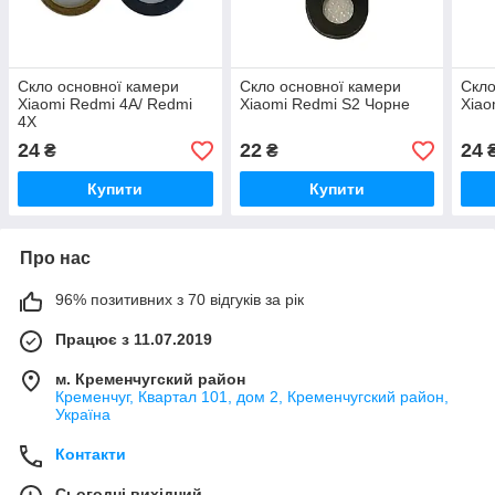
Скло основної камери
Скло основної камери
Скло
Xiaomi Redmi 4A/ Redmi
Xiaomi Redmi S2 Чорне
Xiao
4X
24
22
24
₴
₴
Купити
Купити
Про нас
96% позитивних з 70 відгуків за рік
Працює з 11.07.2019
м. Кременчугский район
Кременчуг, Квартал 101, дом 2, Кременчугский район,
Україна
Контакти
Сьогодні вихідний