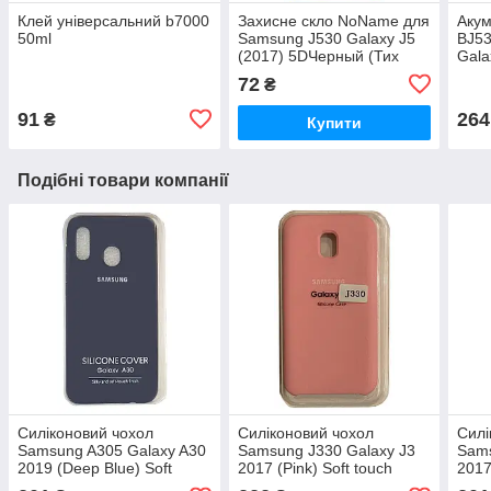
Клей універсальний b7000
Захисне скло NoName для
Акум
50ml
Samsung J530 Galaxy J5
BJ5
(2017) 5DЧерный (Тих
Gala
пак)
3000
72
₴
91
264
₴
Купити
Подібні товари компанії
Силіконовий чохол
Силіконовий чохол
Силі
Samsung A305 Galaxy A30
Samsung J330 Galaxy J3
Sams
2019 (Deep Blue) Soft
2017 (Pink) Soft touch
2017
touch (Full)
(Premium)