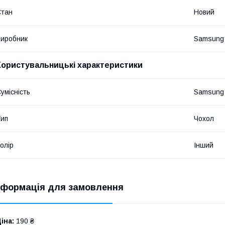
Стан
Новий
иробник
Samsung
Користувальницькі характеристики
умісність
Samsung
ип
Чохол
олір
Інший
нформація для замовлення
іна:
190 ₴