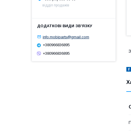
відділ продажів
info.mobiparts@gmail.com
+380966836895
З
+380966836895
Х
П