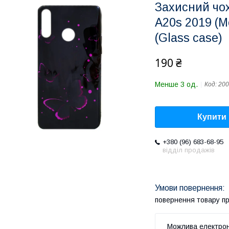
Захисний чо
A20s 2019 (М
(Glass case)
190 ₴
Менше 3 од.
Код:
200
Купити
+380 (96) 683-68-95
відділ продажів
повернення товару п