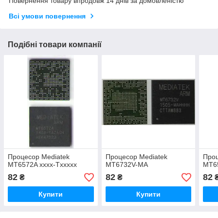
Повернення товару впродовж 14 днів за домовленістю
Всі умови повернення
Подібні товари компанії
Процесор Mediatek
Процесор Mediatek
Проц
MT6572A xxxx-Txxxxx
MT6732V-MA
MT6
82
82
82
₴
₴
Купити
Купити