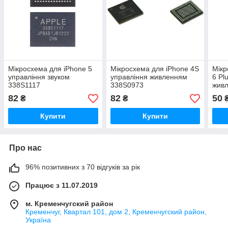
Мікросхема для iPhone 5
Мікросхема для iPhone 4S
Мікр
управління звуком
управління живленням
6 Pl
338S1117
338S0973
живл
pin)
82
82
50
₴
₴
Купити
Купити
Про нас
96% позитивних з 70 відгуків за рік
Працює з 11.07.2019
м. Кременчугский район
Кременчуг, Квартал 101, дом 2, Кременчугский район,
Україна