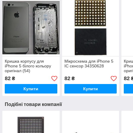
Кришка корпусу для
Мікросхема для iPhone 5
Криш
iPhone 5 білого кольору
IC сенсор 343S0628
iPho
оригінал (54)
ориг
82
82
82
₴
₴
Купити
Купити
Подібні товари компанії