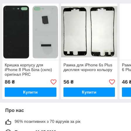
Кришка корпусу для
Рамка для iPhone 6s Plus
Рамк
iPhone 8 Plus Біла (скло)
дисплея чорного кольору
6 Pl
оригінал PRC
86
56
46
₴
₴
Купити
Купити
Про нас
96% позитивних з 70 відгуків за рік