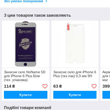
Всі умови повернення
З цим товаром також замовляють
Захисне скло NoName 5D
Захисне скло для iPhone 6
Акум
для iPhone 6 Plus Біле
Plus (тех.пак) 0,3 мм 9H
для 
(тех. упаковка)
маг
114
63
399
₴
₴
Купити
Купити
Подібні товари компанії