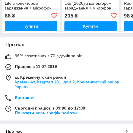
Lite з конектором
Lite (2020) з конектором
Redm
заряджання + мікрофон +
заряджання + мікрофон
заря
компоненти
Original (PRC)
88
205
98
₴
₴
Купити
Купити
Про нас
96% позитивних з 70 відгуків за рік
Працює з 11.07.2019
м. Кременчугский район
Кременчуг, Квартал 101, дом 2, Кременчугский район,
Україна
Контакти
Сьогодні працює з 09:00 до 17:00
Показати весь графік роботи
Про нас