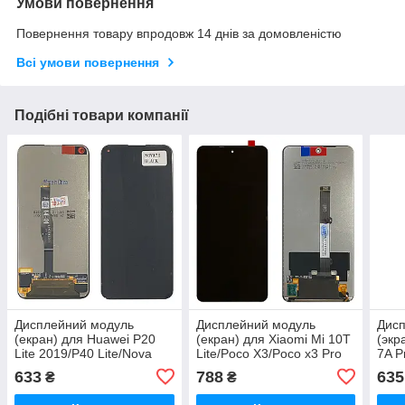
Умови повернення
Повернення товару впродовж 14 днів за домовленістю
Всі умови повернення
Подібні товари компанії
Дисплейний модуль
Дисплейний модуль
Дис
(екран) для Huawei P20
(екран) для Xiaomi Mi 10T
(экр
Lite 2019/P40 Lite/Nova
Lite/Poco X3/Poco x3 Pro
7A P
5i/Nova 6 Чорний (JNY-
(M2007J17G) Чорний
201
633
788
635
₴
₴
L22B) Оригінал (PRC)
(PRC)
Чорн