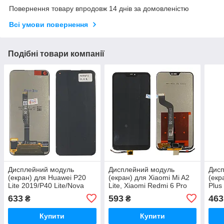
Повернення товару впродовж 14 днів за домовленістю
Всі умови повернення
Подібні товари компанії
Дисплейний модуль
Дисплейний модуль
Дис
(екран) для Huawei P20
(екран) для Xiaomi Mi A2
(екр
Lite 2019/P40 Lite/Nova
Lite, Xiaomi Redmi 6 Pro
Plus
5i/Nova 6 Чорний (JNY-
(M1805D1SG) Чорний
чор
633
593
463
₴
₴
L22B) Оригінал (PRC)
Original (PRC)
Купити
Купити