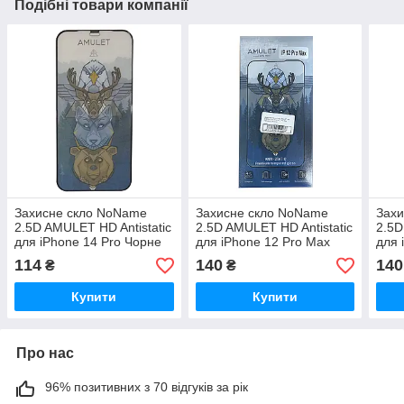
Подібні товари компанії
Захисне скло NoName
Захисне скло NoName
Зах
2.5D AMULET HD Antistatic
2.5D AMULET HD Antistatic
2.5D
для iPhone 14 Pro Чорне
для iPhone 12 Pro Max
для 
Чорне в пакованні
Чорн
114
140
140
₴
₴
Купити
Купити
Про нас
96% позитивних з 70 відгуків за рік