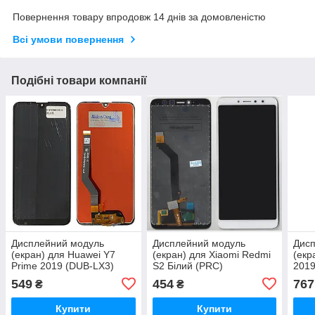
Повернення товару впродовж 14 днів за домовленістю
Всі умови повернення
Подібні товари компанії
Дисплейний модуль
Дисплейний модуль
Дис
(екран) для Huawei Y7
(екран) для Xiaomi Redmi
(екр
Prime 2019 (DUB-LX3)
S2 Білий (PRC)
2019
Чорний CHINA SERVICE
LX1)
549
454
767
₴
₴
PACK Org
у ра
Купити
Купити