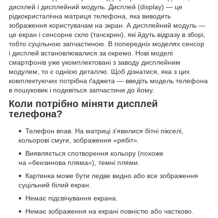
дисплей і дисплейний модуль. Дисплей (display) — це
рідкокристалічна матриця телефона, яка виводить
зображення користувачам на экран. А дисплейний модуль —
це екран і сенсорне скло (тачскрин), які йдуть відразу в зборі,
тобто суцільною запчастиною. В попередніх моделях сенсор
і дисплей встановлювалися за окремо. Нові моделі
смартфонів уже укомплектовані з заводу дисплейним
модулем, то є однією деталлю. Щоб дізнатися, яка з цих
комплектуючих потрібна ґаджета — введіть модель телефона
в пошуковик і подивіться запчастини до йому.
Коли потрібно міняти дисплей
телефона?
Телефон впав. На матриці з'явилися бітні пікселі,
кольорові смуги, зображення «рябіт».
Виявляється спотворення кольору (похоже
на «бензинова пляма»), темні плями.
Картинка може бути ледве видно або все зображення
суцільний білий екран.
Немає підсвічування екрана.
Немає зображення на екрані повністю або частково.