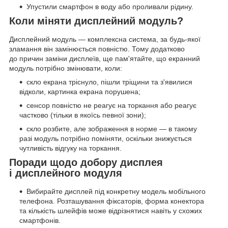
Упустили смартфон в воду або проливали рідину.
Коли міняти дисплейний модуль?
Дисплейний модуль — комплексна система, за будь-якої
зламання він замінюється повністю. Тому додатково
до причин заміни дисплеїв, ще пам'ятайте, що екранний
модуль потрібно змінювати, коли:
скло екрана тріснуло, пішли тріщини та з'явилися
відколи, картинка екрана порушена;
сенсор повністю не реагує на торкання або реагує
частково (тільки в якоїсь певної зони);
скло розбите, але зображення в норме — в такому
разі модуль потрібно поміняти, оскільки знижується
чутливість відгуку на торкання.
Поради щодо добору дисплея
і дисплейного модуля
Вибирайте дисплей під конкретну модель мобільного
телефона. Розташування фіксаторів, форма конектора
та кількість шлейфів може відрізнятися навіть у схожих
смартфонів.