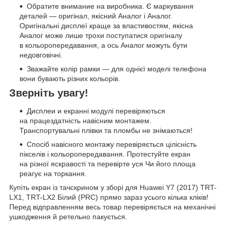
Обратите внимание на виробника. Є маркування
деталей — оригінал, якісний Аналог і Аналог.
Оригінальні дисплеї краще за властивостям, якісна
Аналог може лише трохи поступатися оригіналу
в кольоропередавання, а ось Аналог можуть бути
недовговічні.
Зважайте колір рамки — для однієї моделі телефона
вони бувають різних кольорів.
Зверніть увагу!
Дисплеи и екранні модулі перевіряються
на працездатність навісним монтажем.
Транспортувальні плівки та пломбы не знімаються!
Спосіб навісного монтажу перевіряється цілісність
пікселів і кольоропередавання. Протестуйте екран
на різної яскравості та перевірте уся Чи його площа
реагує на торкання.
Купіть екран із тачскрином у зборі для Huawei Y7 (2017) TRT-
LX1, TRT-LX2 Білий (PRC) прямо зараз усього кілька кліків!
Перед відправленням весь товар перевіряється на механічні
ушкодження й ретельно пакується.