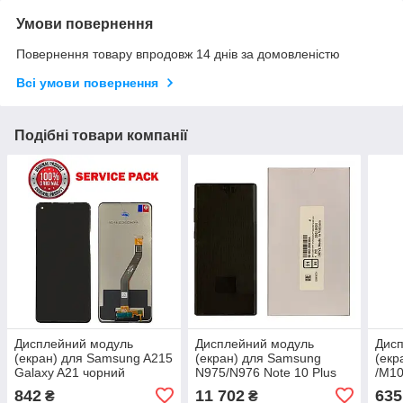
Умови повернення
Повернення товару впродовж 14 днів за домовленістю
Всі умови повернення
Подібні товари компанії
Дисплейний модуль
Дисплейний модуль
Дис
(екран) для Samsung A215
(екран) для Samsung
(екр
Galaxy A21 чорний
N975/N976 Note 10 Plus
/M10
Оригінал 100% SERVICE
2019 Чорний Оригінал У
(201
842
11 702
635
₴
₴
PACK GH82-22988A
рамці 100% SERVICE
SER