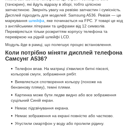
(тачскрин), які йдуть відразу в зборі, тобто цілісною
запчастиною. Зверніть увагу на ревізію запчастин і сумісність.
Дисплей підходить для моделей: Samsung A536. Ревізія — це
маркування
шлейфа
, яке починається на FPC. У товарі це код
з англійськими літерами та цифрами від 12 символів.
Перевіряється тільки розкриттям корпусу телефона та
перевіркою на рідній шлейфі LCD.
Модуль йде в рамці, що полегшує процес встановлення.
Коли потрібно міняти дисплей телефона
Самсунг А536?
Телефон впав. На матриці з'явилися битні пікселі,
кольорові смуги, зображення рябіт.
Виявляється спотворення кольору (похоже на
бензинову пляму), темні плями.
Картинка може бути ледве видно або все зображення
суцільний Синій екран.
Немає підсвічування екрана.
Немає зображення на екрані повністю або частково.
Упустили смартфон у воду або пролили рідину.