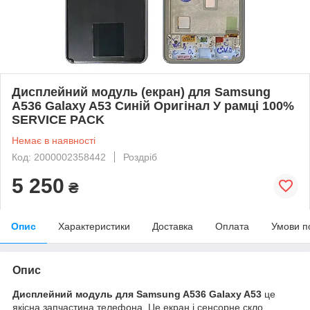
Дисплейний модуль (екран) для Samsung
A536 Galaxy A53 Синій Оригінал У рамці 100%
SERVICE PACK
Немає в наявності
Код: 2000002358442
Роздріб
5 250
₴
Опис
Характеристики
Доставка
Оплата
Умови п
Опис
Дисплейний модуль для Samsung A536 Galaxy A53
це
якісна запчастина телефона. Це екран і сенсорне скло