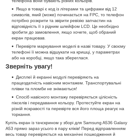
телефона вони бувають різних кольорів.
Якщо в товарі є код із літерами та цифрами від 12
символів, який (може) починається на FPC, то телефон
потрібно розкрити та звірити ревізію запчастин на
відповідність її з рідним шлейфом LCD. Це необхідно
зробити до замовлення, якщо хочете, щоб обраний
екран працював.
Перевірте маркування моделі в назві товару. У своєму
телефоні її можна відшукати на кришці, у параметрах
або на коробці, якщо така збереглася.
Зверніть увагу!
Дисплеї й екранні модулі перевіряють на
працездатність навісним монтажем. Транспортувальні
плівки та пломби не знімаються!
Спосіб навісного монтажу перевіряється цілісність
пікселів і передавання кольору. Протестуйте екран на
різній яскравості та перевірте вся його площа реагує на
торкання.
Купіть екран із тачскрином у зборі для Samsung A536 Galaxy
A53 прямо зараз усього в пару кліків! Перед відправленням
весь товар перевіряється на механічні пошкодження й