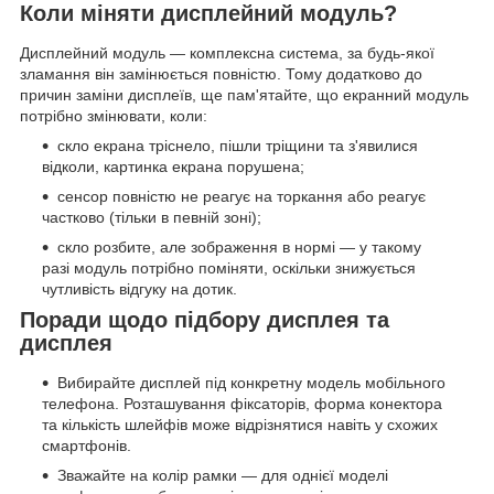
Коли міняти дисплейний модуль?
Дисплейний модуль — комплексна система, за будь-якої
зламання він замінюється повністю. Тому додатково до
причин заміни дисплеїв, ще пам'ятайте, що екранний модуль
потрібно змінювати, коли:
скло екрана тріснело, пішли тріщини та з'явилися
відколи, картинка екрана порушена;
сенсор повністю не реагує на торкання або реагує
частково (тільки в певній зоні);
скло розбите, але зображення в нормі — у такому
разі модуль потрібно поміняти, оскільки знижується
чутливість відгуку на дотик.
Поради щодо підбору дисплея та
дисплея
Вибирайте дисплей під конкретну модель мобільного
телефона. Розташування фіксаторів, форма конектора
та кількість шлейфів може відрізнятися навіть у схожих
смартфонів.
Зважайте на колір рамки — для однієї моделі