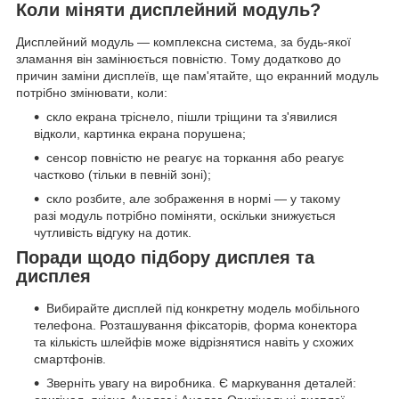
Коли міняти дисплейний модуль?
Дисплейний модуль — комплексна система, за будь-якої
зламання він замінюється повністю. Тому додатково до
причин заміни дисплеїв, ще пам'ятайте, що екранний модуль
потрібно змінювати, коли:
скло екрана тріснело, пішли тріщини та з'явилися
відколи, картинка екрана порушена;
сенсор повністю не реагує на торкання або реагує
частково (тільки в певній зоні);
скло розбите, але зображення в нормі — у такому
разі модуль потрібно поміняти, оскільки знижується
чутливість відгуку на дотик.
Поради щодо підбору дисплея та
дисплея
Вибирайте дисплей під конкретну модель мобільного
телефона. Розташування фіксаторів, форма конектора
та кількість шлейфів може відрізнятися навіть у схожих
смартфонів.
Зверніть увагу на виробника. Є маркування деталей: