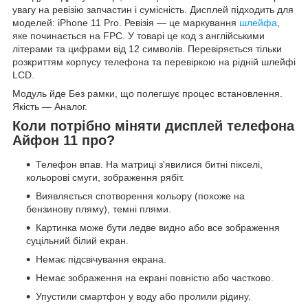
увагу на ревізію запчастин і сумісність. Дисплей підходить для
моделей: iPhone 11 Pro. Ревізія — це маркування
шлейфа
,
яке починається на FPC. У товарі це код з англійськими
літерами та цифрами від 12 символів. Перевіряється тільки
розкриттям корпусу телефона та перевіркою на рідній шлейфі
LCD.
Модуль йде Без рамки, що полегшує процес встановлення.
Якість — Аналог.
Коли потрібно міняти дисплей телефона
Айфон 11 про?
Телефон впав. На матриці з'явилися битні пікселі,
кольорові смуги, зображення рябіт.
Виявляється спотворення кольору (похоже на
бензинову пляму), темні плями.
Картинка може бути ледве видно або все зображення
суцільний білий екран.
Немає підсвічування екрана.
Немає зображення на екрані повністю або частково.
Упустили смартфон у воду або пролили рідину.