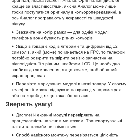
оригінал, якісна Аналог і Аналог. Оригінальні дисплеї
краще за властивостями, якісна Аналог може лише
трохи поступатися оригіналу в кольоропередаванні, а
ось Аналог програвають у яскравості та швидкості
відгуку.
Зважайте на колір рамки — для однієї моделі
телефона вони бувають різних кольорів.
Якщо в товарі є код із літерами та цифрами від 12
символів, який (може) починається на FPC, то телефон
потрібно розкрити та звірити ревізію запчастин на
відповідність її з рідним шлейфом LCD. Це необхідно
зробити до замовлення, якщо хочете, щоб обраний
екран працював.
Перевірте маркування моделі в назві товару. У своєму
телефоні її можна відшукати на кришці, у параметрах
або на коробці, якщо така збереглася.
Зверніть увагу!
Дисплеї й екранні модулі перевіряють на
працездатність навісним монтажем. Транспортувальні
плівки та пломби не знімаються!
Спосіб навісного монтажу перевіряється цілісність