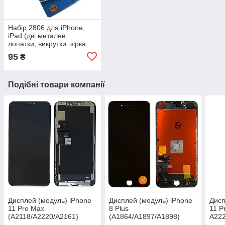
Набір 2806 для iPhone,
iPad (дві металев.
лопатки, викрутки: зірка
0.8, зірка 1.2, присосок-
95
₴
знімач)
Подібні товари компанії
Дисплей (модуль) iPhone
Дисплей (модуль) iPhone
Дисп
11 Pro Max
8 Plus
11 P
(A2118/A2220/A2161)
(A1864/A1897/A1898)
A222
оригінал з переклеєним
Чорний 100% Org