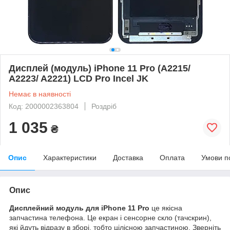
Дисплей (модуль) iPhone 11 Pro (A2215/
A2223/ A2221) LCD Pro Incel JK
Немає в наявності
Код: 2000002363804
Роздріб
1 035
₴
Опис
Характеристики
Доставка
Оплата
Умови п
Опис
Дисплейний модуль для iPhone 11 Pro
це якісна
запчастина телефона. Це екран і сенсорне скло (тачскрин),
які йдуть відразу в зборі, тобто цілісною запчастиною. Зверніть