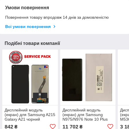
Умови повернення
Повернення товару впродовж 14 днів за домовленістю
Всі умови повернення
Подібні товари компанії
Дисплейний модуль
Дисплейний модуль
Дис
(екран) для Samsung A215
(екран) для Samsung
(екр
Galaxy A21 чорний
N975/N976 Note 10 Plus
M536
Оригінал 100% SERVICE
2019 Чорний Оригінал У
Ориг
842
11 702
3 1
₴
₴
PACK GH82-22988A
рамці 100% SERVICE
SER