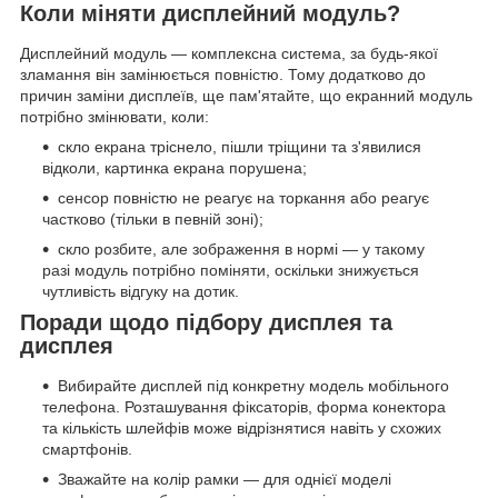
Коли міняти дисплейний модуль?
Дисплейний модуль — комплексна система, за будь-якої
зламання він замінюється повністю. Тому додатково до
причин заміни дисплеїв, ще пам'ятайте, що екранний модуль
потрібно змінювати, коли:
скло екрана тріснело, пішли тріщини та з'явилися
відколи, картинка екрана порушена;
сенсор повністю не реагує на торкання або реагує
частково (тільки в певній зоні);
скло розбите, але зображення в нормі — у такому
разі модуль потрібно поміняти, оскільки знижується
чутливість відгуку на дотик.
Поради щодо підбору дисплея та
дисплея
Вибирайте дисплей під конкретну модель мобільного
телефона. Розташування фіксаторів, форма конектора
та кількість шлейфів може відрізнятися навіть у схожих
смартфонів.
Зважайте на колір рамки — для однієї моделі