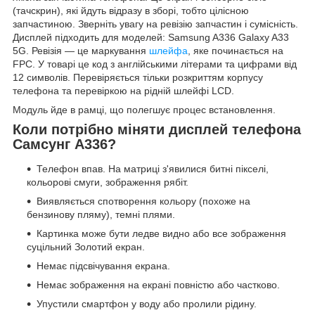
(тачскрин), які йдуть відразу в зборі, тобто цілісною
запчастиною. Зверніть увагу на ревізію запчастин і сумісність.
Дисплей підходить для моделей: Samsung A336 Galaxy A33
5G. Ревізія — це маркування
шлейфа
, яке починається на
FPC. У товарі це код з англійськими літерами та цифрами від
12 символів. Перевіряється тільки розкриттям корпусу
телефона та перевіркою на рідній шлейфі LCD.
Модуль йде в рамці, що полегшує процес встановлення.
Коли потрібно міняти дисплей телефона
Самсунг А336?
Телефон впав. На матриці з'явилися битні пікселі,
кольорові смуги, зображення рябіт.
Виявляється спотворення кольору (похоже на
бензинову пляму), темні плями.
Картинка може бути ледве видно або все зображення
суцільний Золотий екран.
Немає підсвічування екрана.
Немає зображення на екрані повністю або частково.
Упустили смартфон у воду або пролили рідину.