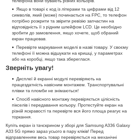
телефона вони бувають різних кольорів.
Якщо в товарі є код із літерами та цифрами від 12
символів, який (може) починається на FPC, то телефон
потрібно розкрити та звірити ревізію запчастин на
відповідність її з рідним шлейфом LCD. Це необхідно
зробити до замовлення, якщо хочете, щоб обраний
екран працював.
Перевірте маркування моделі в назві товару. У своєму
телефоні її можна відшукати на кришці, у параметрах
або на коробці, якщо така збереглася.
Зверніть увагу!
Дисплеї й екранні модулі перевіряють на
працездатність навісним монтажем. Транспортувальні
плівки та пломби не знімаються!
Спосіб навісного монтажу перевіряється цілісність
пікселів і передавання кольору. Протестуйте екран на
різній яскравості та перевірте вся його площа реагує на
торкання.
Купіть екран із тачскрином у зборі для Samsung A336 Galaxy
A33 5G прямо зараз усього в пару кліків! Перед
відправленням весь товар перевіряється на механічні