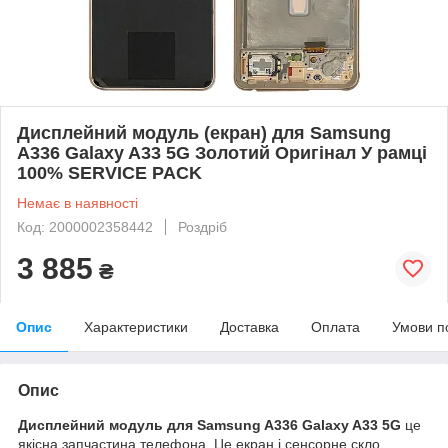
Дисплейний модуль (екран) для Samsung
A336 Galaxy A33 5G Золотий Оригінал У рамці
100% SERVICE PACK
Немає в наявності
Код: 2000002358442
Роздріб
3 885
₴
Опис
Характеристики
Доставка
Оплата
Умови п
Опис
Дисплейний модуль для Samsung A336 Galaxy A33 5G
це
якісна запчастина телефона. Це екран і сенсорне скло