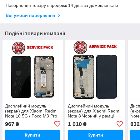
Повернення товару впродовж 14 днів за домовленістю
Всі умови повернення
Подібні товари компанії
Дисплейний модуль
Дисплейний модуль
Дис
(екран) для Xiaomi Redmi
(екран) для Xiaomi Redmi
(екр
Note 10 5G / Poco M3 Pro
Note 8 Чорний у рамці
Note
В рамці SERVICE PACK
SERVICE PACK AAAA ORG
SER
967
1 010
832
₴
₴
AAAA ORG
Купити
Купити