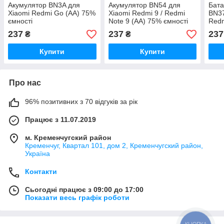
Акумулятор BN3A для
Акумулятор BN54 для
Бата
Xiaomi Redmi Go (АА) 75%
Xiaomi Redmi 9 / Redmi
BN37
ємності
Note 9 (АА) 75% ємності
Redm
ємно
237
237
237
₴
₴
Купити
Купити
Про нас
96% позитивних з 70 відгуків за рік
Працює з 11.07.2019
м. Кременчугский район
Кременчуг, Квартал 101, дом 2, Кременчугский район,
Україна
Контакти
Сьогодні працює з 09:00 до 17:00
Показати весь графік роботи