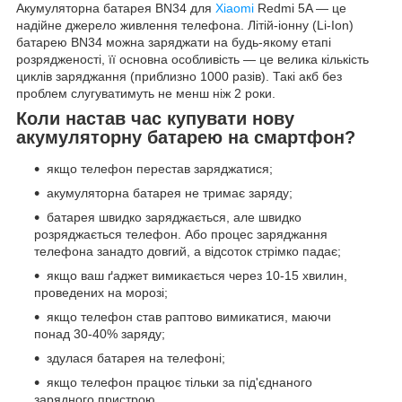
Акумуляторна батарея BN34 для
Xiaomi
Redmi 5A — це
надійне джерело живлення телефона. Літій-іонну (Li-Ion)
батарею BN34 можна заряджати на будь-якому етапі
розрядженості, її основна особливість — це велика кількість
циклів заряджання (приблизно 1000 разів). Такі акб без
проблем слугуватимуть не менш ніж 2 роки.
Коли настав час купувати нову
акумуляторну батарею на смартфон?
якщо телефон перестав заряджатися;
акумуляторна батарея не тримає заряду;
батарея швидко заряджається, але швидко
розряджається телефон. Або процес заряджання
телефона занадто довгий, а відсоток стрімко падає;
якщо ваш ґаджет вимикається через 10-15 хвилин,
проведених на морозі;
якщо телефон став раптово вимикатися, маючи
понад 30-40% заряду;
здулася батарея на телефоні;
якщо телефон працює тільки за під'єднаного
зарядного пристрою.