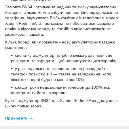
Замовте BN34 і отримайте надійну та якісну акумуляторну
батарею, з якою можна забути про постійне підзаряджання
телефона. Акумулятор BN34 сумісний із телефоном моделі
Xiaomi Redmi 5A. З ним можна не побоюватися швидкого
падіння відсотка заряду та спокійно використовувати всі
можливості ґаджета.
Кілька порад, як «прокачати» нову акумуляторну батарею
смартфона:
спочатку акумулятор потрібно кілька разів повністю
розрядити та зарядити, щоб налаштувати цикл зарядів;
у разі подальшого використання не розряджайте
телефон повністю в 0 — ставте на заряджання, коли
відсоток енергії буде не менш ніж 10%;
краще трохи недозарядити телефон до 100%, ніж
перетримати його на зарядці.
Купіть акумулятор BN34 для Xiaomi Redmi 5A за доступною
ціною прямо зараз.
Приховати