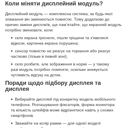
Коли міняти дисплейний модуль?
Дисплейний модуль — комплексна система, за будь-якої
зламання він замінюється повністю. Тому додатково до
причин заміни дисплеїв, ще пам'ятайте, що екранний модуль
потрібно змінювати, коли:
скло екрана тріснело, пішли тріщини та з'явилися
відколи, картинка екрана порушена;
сенсор повністю не реагує на торкання або реагує
частково (тільки в певній зоні);
скло розбите, але зображення в нормі — у такому
разі модуль потрібно поміняти, оскільки знижується
чутливість відгуку на дотик.
Поради щодо підбору дисплея та
дисплея
Вибирайте дисплей під конкретну модель мобільного
телефона. Розташування фіксаторів, форма конектора
та кількість шлейфів може відрізнятися навіть у схожих
смартфонів.
Зважайте на колір рамки — для однієї моделі