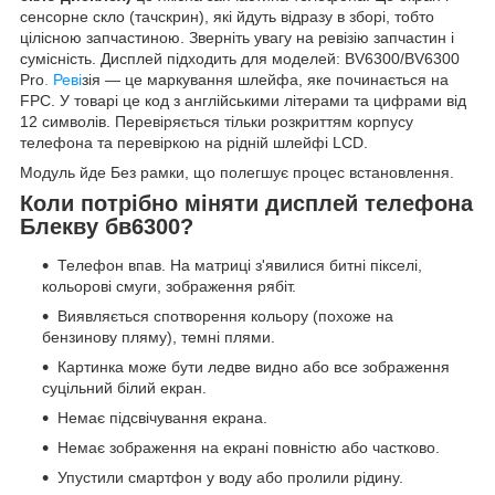
сенсорне скло (тачскрин), які йдуть відразу в зборі, тобто
цілісною запчастиною. Зверніть увагу на ревізію запчастин і
сумісність. Дисплей підходить для моделей: BV6300/BV6300
Pro
. Реві
зія — це маркування шлейфа, яке починається на
FPC. У товарі це код з англійськими літерами та цифрами від
12 символів. Перевіряється тільки розкриттям корпусу
телефона та перевіркою на рідній шлейфі LCD.
Модуль йде Без рамки, що полегшує процес встановлення.
Коли потрібно міняти дисплей телефона
Блекву бв6300?
Телефон впав. На матриці з'явилися битні пікселі,
кольорові смуги, зображення рябіт.
Виявляється спотворення кольору (похоже на
бензинову пляму), темні плями.
Картинка може бути ледве видно або все зображення
суцільний білий екран.
Немає підсвічування екрана.
Немає зображення на екрані повністю або частково.
Упустили смартфон у воду або пролили рідину.