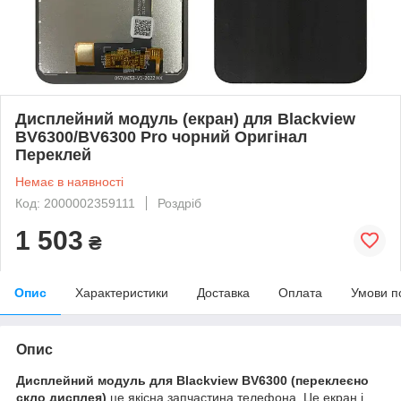
Дисплейний модуль (екран) для Blackview
BV6300/BV6300 Pro чорний Оригінал
Переклей
Немає в наявності
Код: 2000002359111
Роздріб
1 503
₴
Опис
Характеристики
Доставка
Оплата
Умови п
Опис
Дисплейний модуль для Blackview BV6300 (переклеєно
скло дисплея)
це якісна запчастина телефона. Це екран і