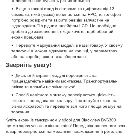
телефона вони бувають різних кольорів.
Якщо в товарі є код із літерами та цифрами від 12
символів, який (може) починається на FPC, то телефон
потрібно розкрити та звірити ревізію запчастин на
відповідність її з рідним шлейфом LCD. Це необхідно
зробити до замовлення, якщо хочете, щоб обраний
екран працював.
Перевірте маркування моделі в назві товару. У своєму
телефоні її можна відшукати на кришці, у параметрах
або на коробці, якщо така збереглася.
Зверніть увагу!
Дисплеї й екранні модулі перевіряють на
працездатність навісним монтажем. Транспортувальні
плівки та пломби не знімаються!
Спосіб навісного монтажу перевіряється цілісність
пікселів і передавання кольору. Протестуйте екран на
різній яскравості та перевірте вся його площа реагує на
торкання.
Купіть екран із тачскрином у зборі для Blackview BV6300
прямо зараз усього в кілька кліків! Перед відправленням весь
товар перевіряється на механічні пошкодження й ретельно