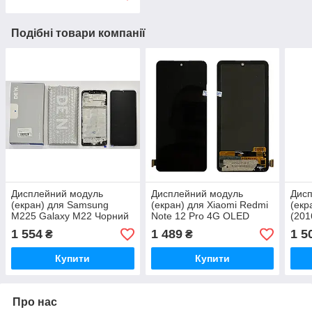
Подібні товари компанії
Дисплейний модуль
Дисплейний модуль
Дис
(екран) для Samsung
(екран) для Xiaomi Redmi
(екр
M225 Galaxy M22 Чорний
Note 12 Pro 4G OLED
(201
LCD OLED У рамці (PRC)
(PRC)
2016
1 554
1 489
1 5
₴
₴
повн
(PR
Купити
Купити
Про нас