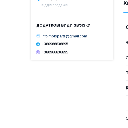
Х
відділ продажів
info.mobiparts@gmail.com
В
+380966836895
+380966836895
Т
П
С