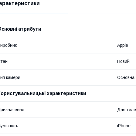
арактеристики
Основні атрибути
иробник
Apple
Стан
Новий
ип камери
Основна
Користувальницькі характеристики
ризначення
Для тел
умісність
iPhone