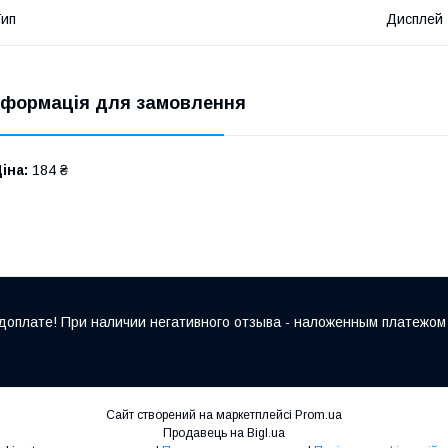
ип
Дисплей
нформація для замовлення
іна:
184 ₴
оплате! При наличии негативного отзыва - наложенным платежом 
Сайт створений на маркетплейсі
Prom.ua
Продавець на Bigl.ua