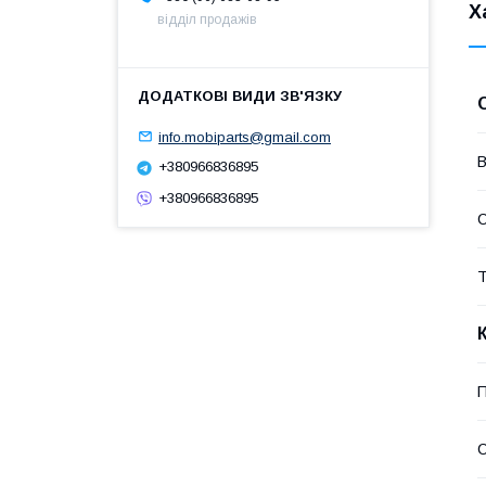
Х
відділ продажів
info.mobiparts@gmail.com
В
+380966836895
+380966836895
Т
П
С