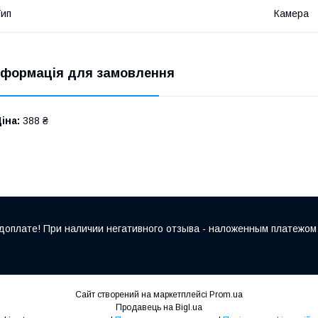
ип
Камера
нформація для замовлення
іна:
388 ₴
оплате! При наличии негативного отзыва - наложенным платежом 
Сайт створений на маркетплейсі
Prom.ua
Продавець на Bigl.ua