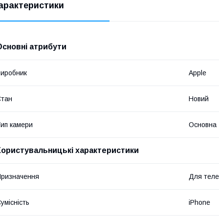
арактеристики
Основні атрибути
иробник
Apple
Стан
Новий
ип камери
Основна
Користувальницькі характеристики
ризначення
Для тел
умісність
iPhone