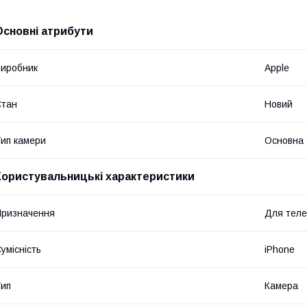
Основні атрибути
иробник
Apple
Стан
Новий
ип камери
Основна
Користувальницькі характеристики
ризначення
Для тел
умісність
iPhone
ип
Камера