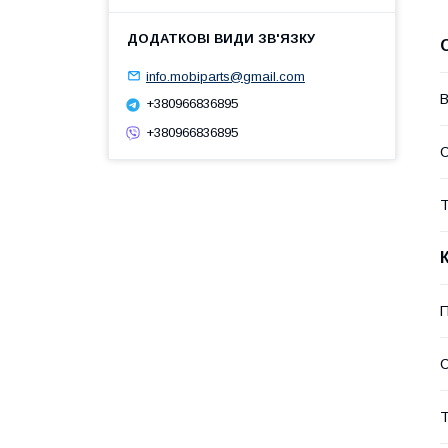
info.mobiparts@gmail.com
В
+380966836895
+380966836895
Т
П
С
Т