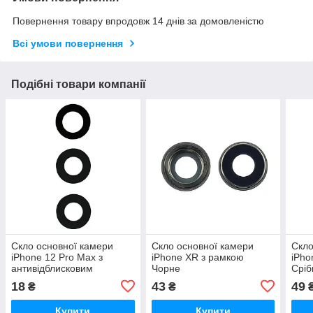
Повернення товару впродовж 14 днів за домовленістю
Всі умови повернення
Подібні товари компанії
Скло основної камери
Скло основної камери
Скло
iPhone 12 Pro Max з
iPhone XR з рамкою
iPho
антивідблисковим
Чорне
Сріб
покриттям (Комплект 3
18
43
49
₴
₴
шт.)
Купити
Купити