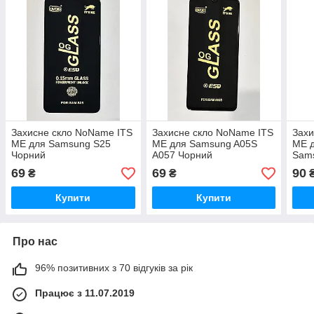
Захисне скло NoName ITS
Захисне скло NoName ITS
Захи
ME для Samsung S25
ME для Samsung A05S
ME 
Чорний
A057 Чорний
Sams
A245
69
69
90
₴
₴
E34
Купити
Купити
Про нас
96% позитивних з 70 відгуків за рік
Працює з 11.07.2019