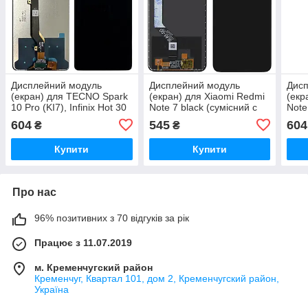
Дисплейний модуль
Дисплейний модуль
Дис
(екран) для TECNO Spark
(екран) для Xiaomi Redmi
(екр
10 Pro (KI7), Infinix Hot 30
Note 7 black (сумісний с
Note
(X6831), Tecno Pova 5
note 7 pro version) Чорний
604
545
604
₴
₴
(LH7n)
Original (PRC)
Купити
Купити
Про нас
96% позитивних з 70 відгуків за рік
Працює з 11.07.2019
м. Кременчугский район
Кременчуг, Квартал 101, дом 2, Кременчугский район,
Україна