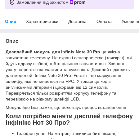
Замовлення під захистом
Опис
Характеристики
Доставка
Оплата
Умови п
Опис
Дисплейний модуль для Infinix Note 30 Pro
це якісна
запчастина телефону. Це екран і сенсорне скло (тачскрін), які
йдуть одразу в зборі, тобто цільною запчастиною. Зверніть
увагу на ревізію запчастини та сумісність. Дисплей підходить
для моделей: Infinix Note 30 Pro. Ревізія - це маркування
шлейфу, яке починається на FPC. У товарі це код з
англійськими літерами і цифрами від 12 символів.
Перевіряється тільки розкриттям корпусу телефону та
перевіркою на рідному шлейфі LCD.
Модуль йде Без рамки, що полегшує процес встановлення.
Коли потрібно міняти дисплей телефону
Інфінікс Нот 30 Про?
Телефон упав. На матриці з'явилися биті пікселі,