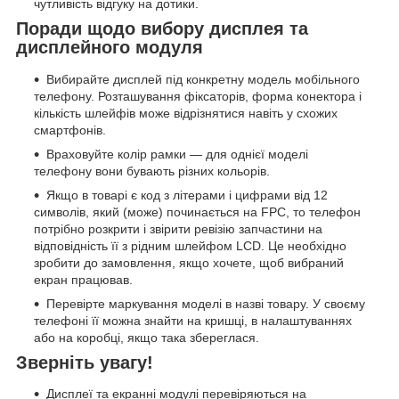
чутливість відгуку на дотики.
Поради щодо вибору дисплея та
дисплейного модуля
Вибирайте дисплей під конкретну модель мобільного
телефону. Розташування фіксаторів, форма конектора і
кількість шлейфів може відрізнятися навіть у схожих
смартфонів.
Враховуйте колір рамки — для однієї моделі
телефону вони бувають різних кольорів.
Якщо в товарі є код з літерами і цифрами від 12
символів, який (може) починається на FPC, то телефон
потрібно розкрити і звірити ревізію запчастини на
відповідність її з рідним шлейфом LCD. Це необхідно
зробити до замовлення, якщо хочете, щоб вибраний
екран працював.
Перевірте маркування моделі в назві товару. У своєму
телефоні її можна знайти на кришці, в налаштуваннях
або на коробці, якщо така збереглася.
Зверніть увагу!
Дисплеї та екранні модулі перевіряються на