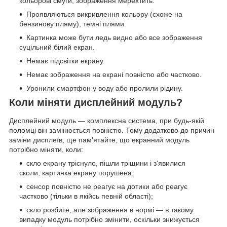
кольорові смуги, зображення мерехтить.
Проявляються викривлення кольору (схоже на
бензинову пляму), темні плями.
Картинка може бути ледь видно або все зображення
суцільний білий екран.
Немає підсвітки екрану.
Немає зображення на екрані повністю або частково.
Уронили смартфон у воду або пролили рідину.
Коли міняти дисплейний модуль?
Дисплейний модуль — комплексна система, при будь-якій
поломці він замінюється повністю. Тому додатково до причин
заміни дисплеїв, ще пам'ятайте, що екранний модуль
потрібно міняти, коли:
скло екрану тріснуло, пішли тріщини і з'явилися
сколи, картинка екрану порушена;
сенсор повністю не реагує на дотики або реагує
частково (тільки в якійсь певній області);
скло розбите, але зображення в нормі — в такому
випадку модуль потрібно змінити, оскільки знижується