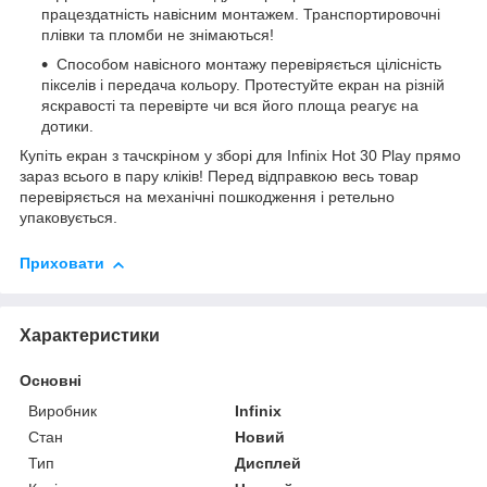
працездатність навісним монтажем. Транспортировочні
плівки та пломби не знімаються!
Способом навісного монтажу перевіряється цілісність
пікселів і передача кольору. Протестуйте екран на різній
яскравості та перевірте чи вся його площа реагує на
дотики.
Купіть екран з тачскріном у зборі для Infinix Hot 30 Play прямо
зараз всього в пару кліків! Перед відправкою весь товар
перевіряється на механічні пошкодження і ретельно
упаковується.
Приховати
Характеристики
Основні
Виробник
Infinix
Стан
Новий
Тип
Дисплей